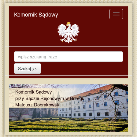
Komornik Sądowy
Toggle
navigation
Komornik Sądowy
przy Sądzie Rejonowym w Brzegu
Mateusz Dobrakowski