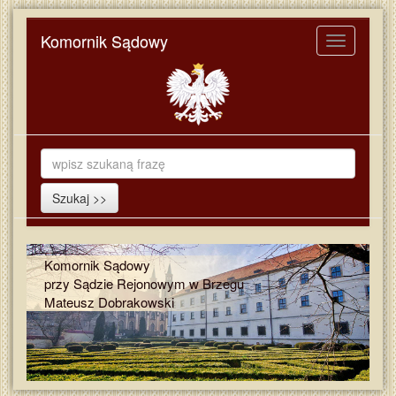
Komornik Sądowy
Toggle
navigation
Komornik Sądowy
przy Sądzie Rejonowym w Brzegu
Mateusz Dobrakowski