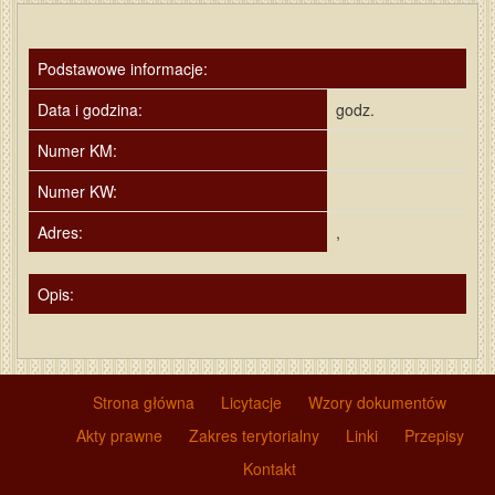
Podstawowe informacje:
Data i godzina:
godz.
Numer KM:
Numer KW:
Adres:
,
Opis:
Strona główna
Licytacje
Wzory dokumentów
Akty prawne
Zakres terytorialny
Linki
Przepisy
Kontakt