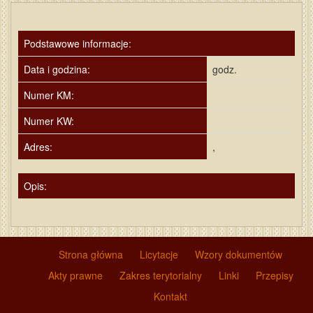
Podstawowe informacje:
Data i godzina:
godz.
Numer KM:
Numer KW:
Adres:
,
Opis:
Strona główna
Licytacje
Wzory dokumentów
Akty prawne
Zakres terytorialny
Linki
Przepisy
Kontakt